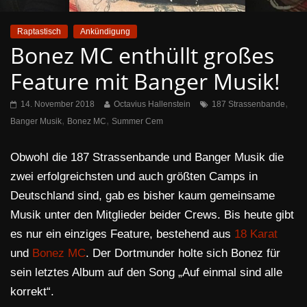
Raptastisch
Ankündigung
Bonez MC enthüllt großes
Feature mit Banger Musik!
,
14. November 2018
Octavius Hallenstein
187 Strassenbande
,
,
Banger Musik
Bonez MC
Summer Cem
Obwohl die 187 Strassenbande und Banger Musik die
zwei erfolgreichsten und auch größten Camps in
Deutschland sind, gab es bisher kaum gemeinsame
Musik unter den Mitglieder beider Crews. Bis heute gibt
es nur ein einziges Feature, bestehend aus
18 Karat
und
Bonez MC
. Der Dortmunder holte sich Bonez für
sein letztes Album auf den Song „Auf einmal sind alle
korrekt“.