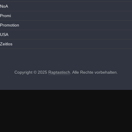
NoA
Promi
Promotion
USA
Zeitlos
Copyright © 2025
Raptastisch
. Alle Rechte vorbehalten.