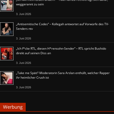
weggerannt zu sein
3. Juni 2026
„Antisemitische Codes“ – Kollegah antwortet auf Vorwürfe des TV-
Senders ntv
3. Juni 2026
„Ich f*cke RTL, diesen H*rensohn-Sender“ – RTL spricht Bushido
direkt auf seinen Diss an
3. Juni 2026
„Take me Späti“-Moderatorin Sara Arslan enthüllt, welcher Rapper
ihr heimlicher Crush ist
3. Juni 2026
Werbung