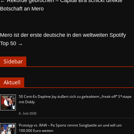
←
Rekorde gebrochen – Capital Bra schickt direkte
Botschaft an Mero
Mero ist der erste deutsche in den weltweiten Spotify
Top 50
→
Sidebar
Aktuell
50 Cent-Ex Daphne Joy äußert sich zu geleaktem „freak-off“ S*xtape
mit Diddy
6. Juni 2026
Prototyp vs. RAW – Pa Sports nimmt Songbattle an und will um
100.000 Euro wetten