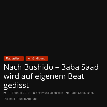
Raptastisch
Ankündigung
Nach Bushido – Baba Saad
wird auf eigenem Beat
gedisst
,
,
13. Februar 2019
Octavius Hallenstein
Baba Saad
Beef
,
Disstrack
Punch Arogunz