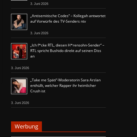
3. Juni 2026
„Antisemitische Codes“ – Kollegah antwortet
auf Vorwürfe des TV-Senders ntv
3. Juni 2026
„Ich f*cke RTL, diesen H*rensohn-Sender“ –
RTL spricht Bushido direkt auf seinen Diss
an
3. Juni 2026
„Take me Späti“-Moderatorin Sara Arslan
enthüllt, welcher Rapper ihr heimlicher
Crush ist
3. Juni 2026
Werbung