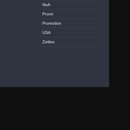
NoA
Promi
Promotion
USA
Zeitlos