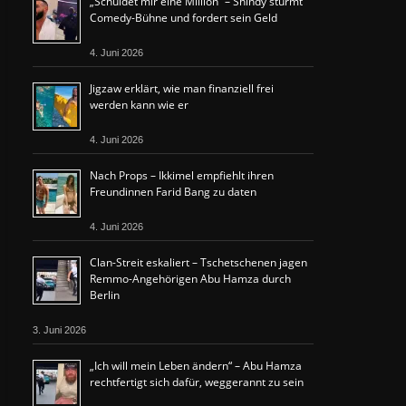
„Schuldet mir eine Million“ – Shindy stürmt
Comedy-Bühne und fordert sein Geld
4. Juni 2026
Jigzaw erklärt, wie man finanziell frei
werden kann wie er
4. Juni 2026
Nach Props – Ikkimel empfiehlt ihren
Freundinnen Farid Bang zu daten
4. Juni 2026
Clan-Streit eskaliert – Tschetschenen jagen
Remmo-Angehörigen Abu Hamza durch
Berlin
3. Juni 2026
„Ich will mein Leben ändern“ – Abu Hamza
rechtfertigt sich dafür, weggerannt zu sein