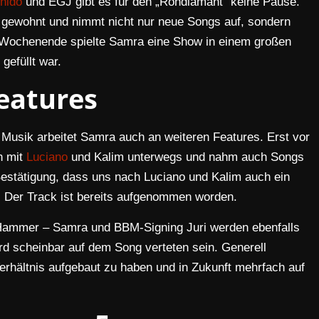
hido
und EGJ gibt es für den „Rohdiamant“ keine Pause.
ie gewohnt und nimmt nicht nur neue Songs auf, sondern
tes Wochenende spielte Samra eine Show in einem großen
gefüllt war.
eatures
n Musik arbeitet Samra auch an weiteren Features. Erst vor
n mit
Luciano
und Kalim unterwegs und nahm auch Songs
Bestätigung, dass uns nach Luciano und Kalim auch ein
. Der Track ist bereits aufgenommen worden.
 Hammer – Samra und BBM-Signing Juri werden ebenfalls
rd scheinbar auf dem Song verteten sein. Generell
Verhältnis aufgebaut zu haben und in Zukunft mehrfach auf