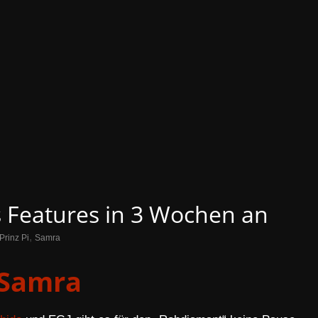
 Features in 3 Wochen an
,
Prinz Pi
Samra
Samra