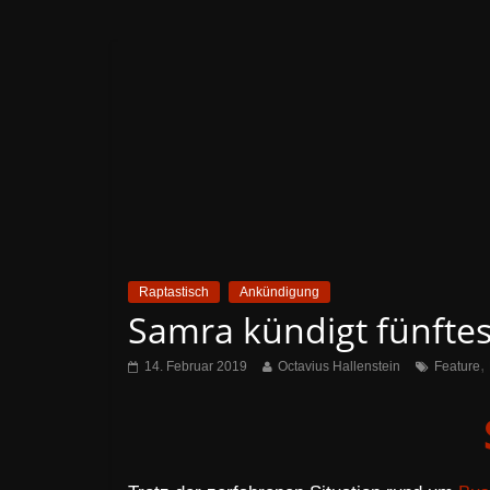
Raptastisch
Ankündigung
Samra kündigt fünftes
,
14. Februar 2019
Octavius Hallenstein
Feature