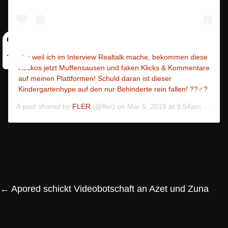
Nur weil ich im Interview Realtalk mache, bekommen diese
Keckos jetzt Muffensausen und faken Klicks & Kommentare
auf meinen Plattformen! Schuld daran ist dieser
Kindergartenhype auf den nur Behinderte rein fallen! ??‍♂️?
A post shared by
FLER
(@fler) on
Mar 6, 2019 at 9:54am PST
←
Apored schickt Videobotschaft an Azet und Zuna