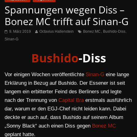
Spannungen wegen Diss –
Bonez MC trifft auf Sinan-G
,
,
9. März 2019
Octavius Hallenstein
Bonez MC
Bushido-Diss
Sinan-G
Bushido
-Diss
Vor einigen Wochen veröffentlichte
Sinan-G
eine lange
Erklärung in Bezug auf Bushido. Der Essener ist seit
langem ein erbitterter Feind des Berliners und legte
nach der Trennung von
Capital Bra
erstmals ausführlich
dar, warum er den EGJ-Chef nicht leiden kann. Dabei
deckte er auch auf, dass Bushido auf seinem Album
„Sonny Black“ auch einen Diss gegen
Bonez MC
geplant hatte.