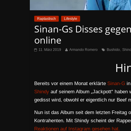
Raptastisch
Lifestyle
Sinan-Gs Disses gege
online
,
11. März 2019
Armando Romero
Bushido
Shin
Hi
Bereits vor einem Monat erklärte
Sinan-G
in
Shindy
auf seinem Album „Jackpott“ haben w
gedisst wird, obwohl er eigentlich nur Beef 
Nun ist das Album seit dem letzten Freitag 
Kontrahenten. Mit Shindy scheint der Rapp
Reaktionen auf Instagram gesehen hat.