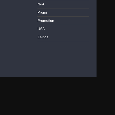
NoA
Promi
Promotion
USA
Zeitlos