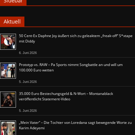
Sidebar
Aktuell
50 Cent-Ex Daphne Joy äußert sich zu geleaktem „freak-off“ S*xtape
mit Diddy
6. Juni 2026
Prototyp vs. RAW – Pa Sports nimmt Songbattle an und will um
100.000 Euro wetten
5. Juni 2026
35.000 Euro Bestechungsgeld & N-Wort – Montanablack
veröffentlicht Statement-Video
5. Juni 2026
„Mein Vater“ – Die Tochter von Loredana sagt bewegende Worte zu
Karim Adeyemi