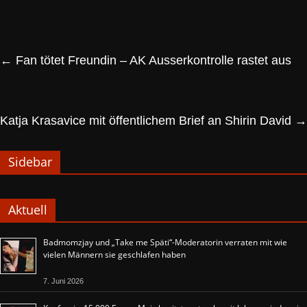
←
Fan tötet Freundin – AK Ausserkontrolle rastet aus
Katja Krasavice mit öffentlichem Brief an Shirin David
→
Sidebar
Aktuell
Badmomzjay und „Take me Späti“-Moderatorin verraten mit wie
vielen Männern sie geschlafen haben
7. Juni 2026