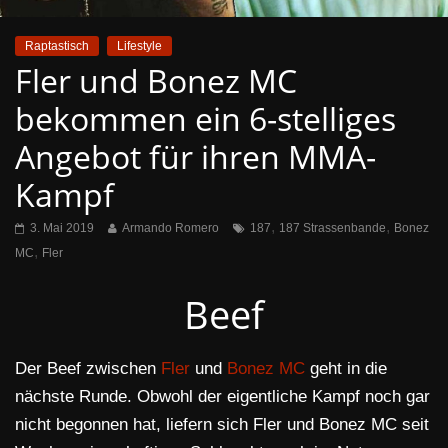
Raptastisch
Lifestyle
Fler und Bonez MC
bekommen ein 6-stelliges
Angebot für ihren MMA-
Kampf
,
,
3. Mai 2019
Armando Romero
187
187 Strassenbande
Bonez
,
MC
Fler
Beef
Der Beef zwischen
Fler
und
Bonez MC
geht in die
nächste Runde. Obwohl der eigentliche Kampf noch gar
nicht begonnen hat, liefern sich Fler und Bonez MC seit