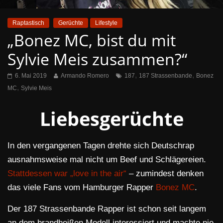
Raptastisch
Gerüchte
Lifestyle
„Bonez MC, bist du mit
Sylvie Meis zusammen?“
,
,
6. Mai 2019
Armando Romero
187
187 Strassenbande
Bonez
,
MC
Sylvie Meis
Liebesgerüchte
In den vergangenen Tagen drehte sich Deutschrap
ausnahmsweise mal nicht um Beef und Schlägereien.
Stattdessen war „love in the air“
– zumindest denken
das viele Fans vom Hamburger Rapper
Bonez MC
.
Der 187 Strassenbande Rapper ist schon seit langem
an dem brandheißen Modell interessiert und machte nie