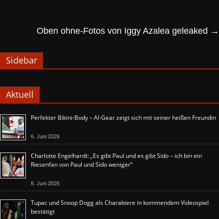
Oben ohne-Fotos von Iggy Azalea geleaked
→
Sidebar
Aktuell
Perfekter Bikini-Body – Al-Gear zeigt sich mit seiner heißen Freundin
6. Juni 2026
Charlotte Engelhardt: „Es gibt Paul und es gibt Sido – ich bin ein
Riesenfan von Paul und Sido weniger“
6. Juni 2026
Tupac und Snoop Dogg als Charaktere in kommendem Videospiel
bestätigt