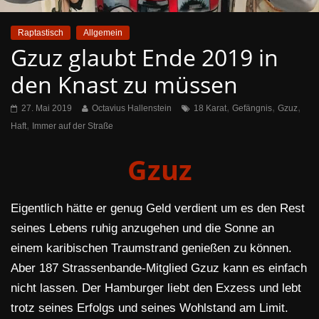
Raptastisch
Allgemein
Gzuz glaubt Ende 2019 in
den Knast zu müssen
,
,
,
27. Mai 2019
Octavius Hallenstein
18 Karat
Gefängnis
Gzuz
,
Haft
Immer auf der Straße
Gzuz
Eigentlich hätte er genug Geld verdient um es den Rest
seines Lebens ruhig anzugehen und die Sonne an
einem karibischen Traumstrand genießen zu können.
Aber 187 Strassenbande-Mitglied Gzuz kann es einfach
nicht lassen. Der Hamburger liebt den Exzess und lebt
trotz seines Erfolgs und seines Wohlstand am Limit.