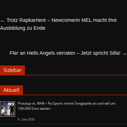
←
Trotz Rapkarriere – Newcomerin MEL macht ihre
Ausbildung zu Ende
Fler an Hells Angels verraten – Jetzt spricht Silla!
→
Sidebar
Aktuell
Prototyp vs. RAW – Pa Sports nimmt Songbattle an und will um
100.000 Euro wetten
5. Juni 2026