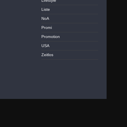
Lifestyle
Liste
NoA
Promi
Promotion
USA
Zeitlos