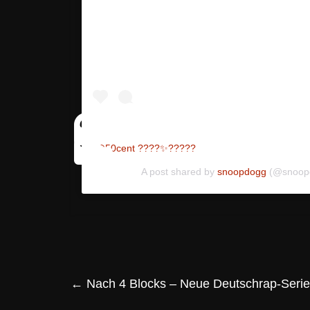
@50cent ????✨?????
A post shared by
snoopdogg
(@snoop
←
Nach 4 Blocks – Neue Deutschrap-Serie e