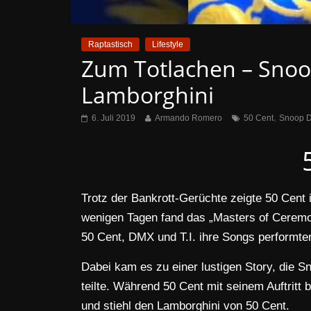
Raptastisch
Lifestyle
Zum Totlachen – Snoo
Lamborghini
,
6. Juli 2019
Armando Romero
50 Cent
Snoop 
Trotz der Bankrott-Gerüchte zeigte 50 Cent 
wenigen Tagen fand das „Masters of Ceremo
50 Cent, DMX und T.I. ihre Songs performte
Dabei kam es zu einer lustigen Story, die S
teilte. Während 50 Cent mit seinem Auftritt
und stiehl den Lamborghini von 50 Cent.