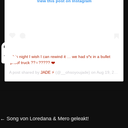
View this post on Instagram
This night I wish I can rewind it … we had s*x in a bullet
proof truck ??‍♀️????? ❤️
A post shared by
JADE ⚡️
(@__ohsoyoujade) on
Aug 19, 2019 at 8:14pm PDT
←
Song von Loredana & Mero geleakt!