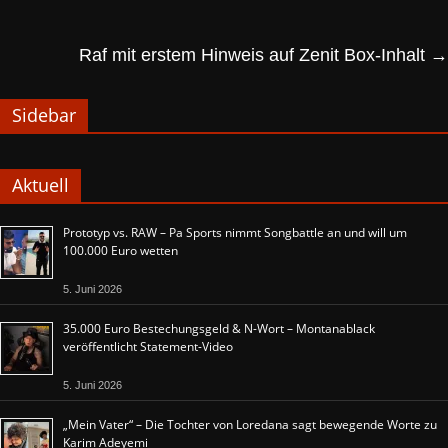
Raf mit erstem Hinweis auf Zenit Box-Inhalt
→
Sidebar
Aktuell
Prototyp vs. RAW – Pa Sports nimmt Songbattle an und will um
100.000 Euro wetten
5. Juni 2026
35.000 Euro Bestechungsgeld & N-Wort – Montanablack
veröffentlicht Statement-Video
5. Juni 2026
„Mein Vater“ – Die Tochter von Loredana sagt bewegende Worte zu
Karim Adeyemi