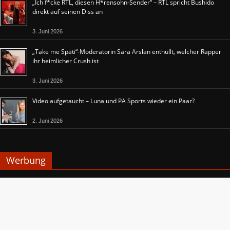
„Ich f*cke RTL, diesen H*rensohn-Sender“ – RTL spricht Bushido
direkt auf seinen Diss an
3. Juni 2026
„Take me Späti“-Moderatorin Sara Arslan enthüllt, welcher Rapper
ihr heimlicher Crush ist
3. Juni 2026
Video aufgetaucht – Luna und PA Sports wieder ein Paar?
2. Juni 2026
Werbung