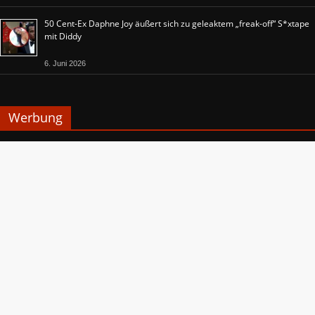
50 Cent-Ex Daphne Joy äußert sich zu geleaktem „freak-off“ S*xtape
mit Diddy
6. Juni 2026
Werbung