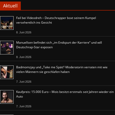
Aktuell
Fail bei Videodreh – Deutschrapper boxt seinem Kumpel
versehentlich ins Gesicht
8. Juni 2026
Manuellsen befindet sich „im Endspurt der Karriere“ und will
Deutschrap-Star exposen
8. Juni 2026
Badmomzjay und „Take me Späti“-Moderatorin verraten mit wie
vielen Männern sie geschlafen haben
7. Juni 2026
Kaufpreis: 15.000 Euro – Mois besitzt erstmals seit Jahren wieder ein
Auto
7. Juni 2026