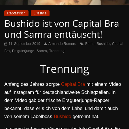
Raptastisch
Lifestyle
Bushido ist von Capital Bra
und Samra enttäuscht!
,
,
11. September 2019
Armando Romero
Berlin
Bushido
Capital
,
,
,
Bra
Ersguterjunge
Samra
Trennung
Trennung
Anfang des Jahres sorgte
Capital Bra
mit einem Video
auf Instagram für deutschlandweite Schlagzeilen. In
dem Video gab der frische Ersguterjunge-Rapper
bekannt, dass er sich von dem Label und damit auch
von seinem Labelboss
Bushido
getrennt hat.
In einem Instagram-Video verarbeitete Capital Bra die