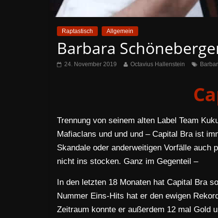
Raptastisch
Allgemein
Barbara Schöneberger
24. November 2019
Octavius Hallenstein
Barba
Ca
Trennung von seinem alten Label Team Kuk
Mafiaclans und und und – Capital Bra ist im
Skandale oder anderweitigen Vorfälle auch p
nicht ins stocken. Ganz im Gegenteil –
In den letzten 18 Monaten hat Capital Bra s
Nummer Eins-Hits hat er den ewigen Rekord d
Zeitraum konnte er außerdem 12 mal Gold un