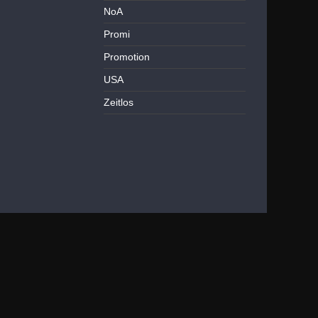
NoA
Promi
Promotion
USA
Zeitlos