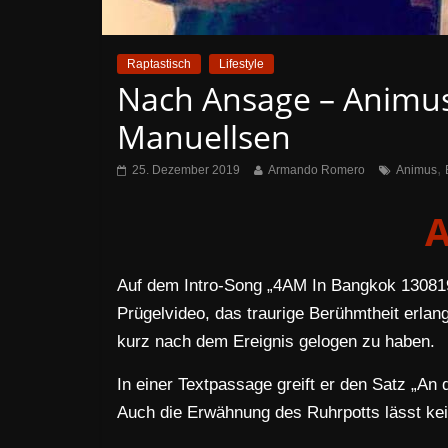
Raptastisch
Lifestyle
Nach Ansage – Animus
Manuellsen
,
25. Dezember 2019
Armando Romero
Animus
Auf dem Intro-Song „4AM In Bangkok 130819
Prügelvideo, das traurige Berühmtheit erlan
kurz nach dem Ereignis gelogen zu haben.
In einer Textpassage greift er den Satz „An 
Auch die Erwähnung des Ruhrpotts lässt kein