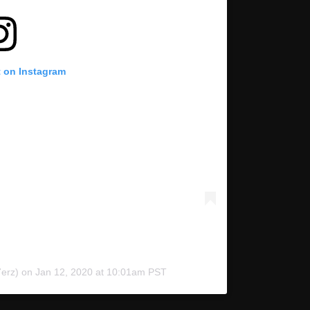
t on Instagram
erz) on
Jan 12, 2020 at 10:01am PST