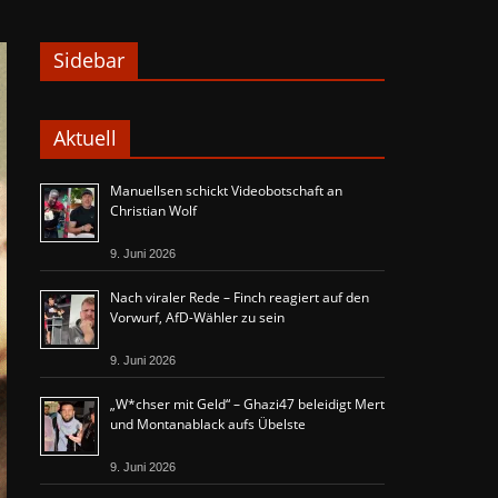
Sidebar
Aktuell
Manuellsen schickt Videobotschaft an
Christian Wolf
9. Juni 2026
Nach viraler Rede – Finch reagiert auf den
Vorwurf, AfD-Wähler zu sein
9. Juni 2026
„W*chser mit Geld“ – Ghazi47 beleidigt Mert
und Montanablack aufs Übelste
9. Juni 2026