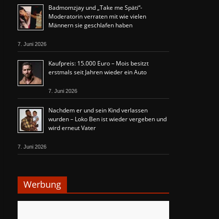
Badmomzjay und „Take me Späti“-
Moderatorin verraten mit wie vielen
Männern sie geschlafen haben
7. Juni 2026
Kaufpreis: 15.000 Euro – Mois besitzt
erstmals seit Jahren wieder ein Auto
7. Juni 2026
Nachdem er und sein Kind verlassen
wurden – Loko Ben ist wieder vergeben und
wird erneut Vater
7. Juni 2026
Werbung