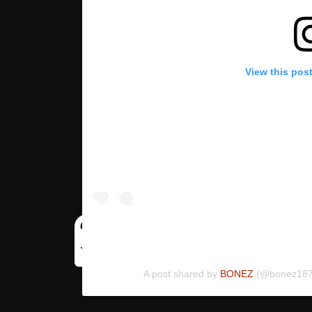
View this pos
?
A post shared by
BONEZ
(@bonez187