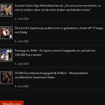
Carmen Geiss legt Alkoholbeichte ab: „Ich versuche manchmal, so
viel zu trinken, dass ich da nicht drüber nachdenken muss“
6. Juni 2026
50 Cent-Ex Daphne Joy äußert sich zu geleaktem „freak-off“ S*xtape
mit Diddy
6. Juni 2026
Prototyp vs. RAW – Pa Sports nimmt Songbattle an und will um
100.000 Euro wetten
5. Juni 2026
35.000 Euro Bestechungsgeld & N-Wort – Montanablack
veröffentlicht Statement-Video
5. Juni 2026
Werbung