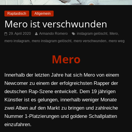
Raptastisch
Allgemein
Mero ist verschwunden
,
,
29. April 2020
Armando Romero
instagram gelöscht
Mero
,
,
,
mero instagram
mero instagram gelöscht
mero verschwunden
mero weg
Mero
Innerhalb der letzten Jahre hat sich Mero von einem
Newcomer zu einem der erfolgreichsten Rapper der
deutschen Rap-Szene entwickelt. Dem 19 jährigen
Künstler ist es gelungen, innerhalb weniger Monate
zwei Alben auf den Markt zu bringen und zahlreiche
Nummer 1-Platzierungen und goldene Schallplatten
einzufahren.