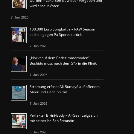
wurden – Loko Ben ist wieder vergeben und
wird erneut Vater
7. Juni 2026
100.000 Euro Songbattle – RAW Season
stichelt gegen Pa Sports zurück
7. Juni 2026
„Nackt auf dem Badezimmerboden“ –
Bushido muss nach dem S*x in die Klinik
7. Juni 2026
Strömung erfasst Ali Bumayé auf offenem
Meer und zieht ihn mit
7. Juni 2026
Perfekter Bikini-Body – Al-Gear zeigt sich
mit seiner heißen Freundin
6. Juni 2026