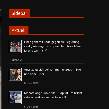
Sidebar
Aktuell
Finch geht mit Rede gegen die Regierung
viral: „Wir sagen euch, welcher Krieg böse
ist und wer nicht“
8. Juni 2026
Anys zeigt sich vollkommen ungeschminkt
und ohne Filter
8. Juni 2026
Monatelange Funkstille – Capital Bra bricht
sein Schweigen zu Berlin lebt 3
8. Juni 2026