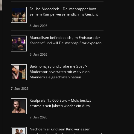
Fail bei Videodreh – Deutschrapper boxt
seinem Kumpel versehentlich ins Gesicht
8. Juni 2026
Manuellsen befindet sich „im Endspurt der
Karriere“ und will Deutschrap-Star exposen
8. Juni 2026
Badmomzjay und „Take me Späti“-
Moderatorin verraten mit wie vielen
Männern sie geschlafen haben
7. Juni 2026
Kaufpreis: 15.000 Euro – Mois besitzt
erstmals seit Jahren wieder ein Auto
7. Juni 2026
Nachdem er und sein Kind verlassen