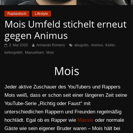
Raptastisch
Lifestyle
Mois Umfeld stichelt erneut
gegen Animus
,
,
,
3. Mai 2020
Armando Romero
abugullo
Animus
Keller
,
,
kellergmbh
Manuellsen
Mois
Mois
Jeder aktive Zuschauer des YouTubers und Rappers
Mois weiß, dass er schon seit einer längeren Zeit seine
YouTube-Serie „Richtig oder Faust“ mit
unterschiedlichen Rappern und Freunden regelmäßig
hochlädt. Egal ob es Rapper wie
Massiv
oder normale
Gäste wie sein eigener Bruder waren – Mois hält bei