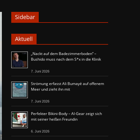
Sidebar
Aktuell
„Nackt auf dem Badezimmerboden“ –
Bushido muss nach dem S*x in die Klinik
7. Juni 2026
Strömung erfasst Ali Bumayé auf offenem
Meer und zieht ihn mit
7. Juni 2026
Perfekter Bikini-Body – Al-Gear zeigt sich
mit seiner heißen Freundin
6. Juni 2026