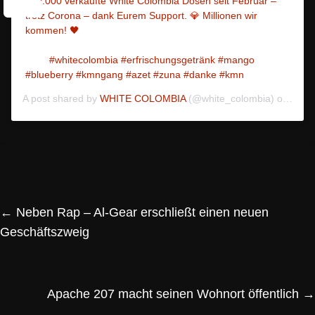
750.000 verkaufte White Colombia Dosen seit Februar –
trotz Corona – dank Eurem Support. 💎 Millionen wir
kommen! 🖤
⠀⠀⠀⠀⠀⠀⠀⠀⠀⠀⠀⠀⠀⠀⠀⠀⠀⠀⠀⠀⠀⠀⠀⠀⠀⠀⠀⠀⠀⠀⠀⠀⠀⠀⠀⠀⠀
⠀⠀⠀ #whitecolombia #erfrischungsgetränk #mango
#blueberry #kmngang #azet #zuna #danke #kmn
A post shared by
WHITE COLOMBIA
(@white_colombia) on
May 
←
Neben Rap – Al-Gear erschließt einen neuen
Geschäftszweig
Apache 207 macht seinen Wohnort öffentlich
→