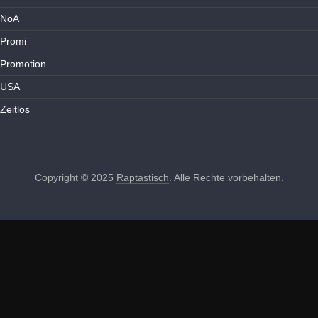
NoA
Promi
Promotion
USA
Zeitlos
Copyright © 2025
Raptastisch
. Alle Rechte vorbehalten.