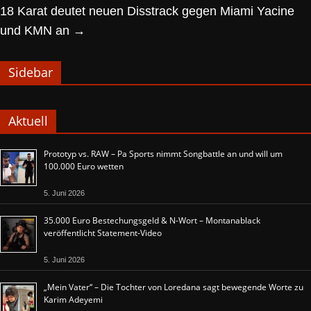
18 Karat deutet neuen Disstrack gegen Miami Yacine
und KMN an
→
Sidebar
Aktuell
Prototyp vs. RAW – Pa Sports nimmt Songbattle an und will um
100.000 Euro wetten
5. Juni 2026
35.000 Euro Bestechungsgeld & N-Wort – Montanablack
veröffentlicht Statement-Video
5. Juni 2026
„Mein Vater“ – Die Tochter von Loredana sagt bewegende Worte zu
Karim Adeyemi