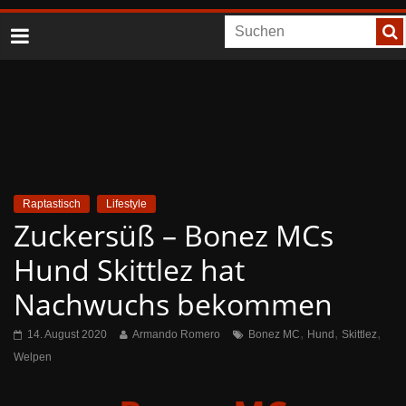
Raptastisch
Lifestyle
Zuckersüß – Bonez MCs
Hund Skittlez hat
Nachwuchs bekommen
,
,
,
14. August 2020
Armando Romero
Bonez MC
Hund
Skittlez
Welpen