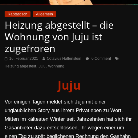
Raptastisch
Allgemein
Heizung abgestellt – die
Wohnung von Juju ist
zugefroren
16. Februar 2021
Octavius Hallenstein
0 Comment
,
,
Heizung abgestellt
Juju
Wohnung
Juju
Vor einigen Tagen meldet sich Juju mit einer
unglaublichen Story aus ihrem Privatleben zu Wort.
Mitten im kältesten Winter seit Jahrzehnten hat sich ihr
Gasanbieter dazu entschlossen, ihr wegen einer um
einen Tag zu spät beglichenen Rechnung den Gashahn