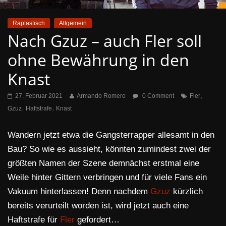
Raptastisch
Allgemein
Nach Gzuz – auch Fler soll
ohne Bewährung in den
Knast
,
27. Februar 2021
Armando Romero
0 Comment
Fler
,
,
Gzuz
Haftstrafe
Knast
Wandern jetzt etwa die Gangsterrapper allesamt in den
Bau? So wie es aussieht, könnten zumindest zwei der
größten Namen der Szene demnächst erstmal eine
Weile hinter Gittern verbringen und für viele Fans ein
Vakuum hinterlassen! Denn nachdem
Gzuz
kürzlich
bereits verurteilt worden ist, wird jetzt auch eine
Haftstrafe für
Fler
gefordert…