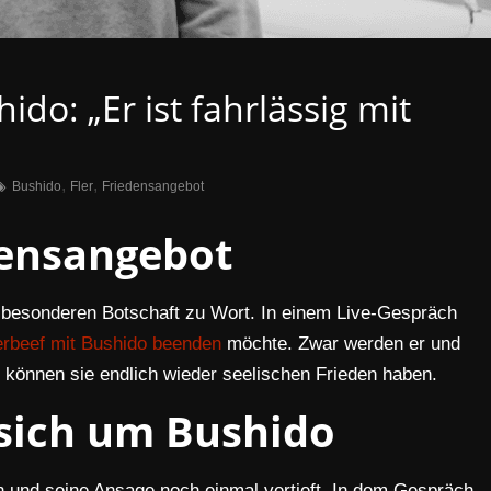
ido: „Er ist fahrlässig mit
,
,
Bushido
Fler
Friedensangebot
densangebot
 besonderen Botschaft zu Wort. In einem Live-Gespräch
rbeef mit Bushido beenden
möchte. Zwar werden er und
r können sie endlich wieder seelischen Frieden haben.
 sich um Bushido
en und seine Ansage noch einmal vertieft. In dem Gespräch