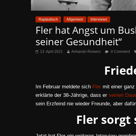
Raptastisch
Allgemein
Interviews
Fler hat Angst um Bush
seiner Gesundheit“
13. April 2021
Armando Romero
0 Comment
Frie
Im Februar meldete sich
Fler
mit einer ganz
erklärte der 38-Jährige, dass er
seinen Daue
sein Erzfeind nie wieder Freunde, aber dafü
Fler sorgt
Jetzt hat Fler ein weiteres Interview gegeb