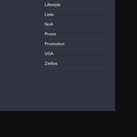
Lifestyle
Liste
NoA
Promi
Promotion
USA
Zeitlos