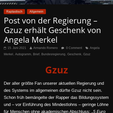
Raptastisch
Allgemein
Post von der Regierung –
Gzuz erhält Geschenk von
Angela Merkel
15. Juni 2021
Armando Romero
0 Comment
Angela
,
,
,
,
,
Merkel
Autogramm
Brief
Bundesregierung
Geschenk
Gzuz
Gzuz
Der aller größte Fan unserer aktuellen Regierung und
des Systems im allgemeinen dürfte Gzuz nicht sein.
Schon früh bemängelte der Rapper das Bildungssystem
und – vor Einführung des Mindestlohns – geringe Löhne
für Menschen ohne akademischen Abschluss:
„5 Euro