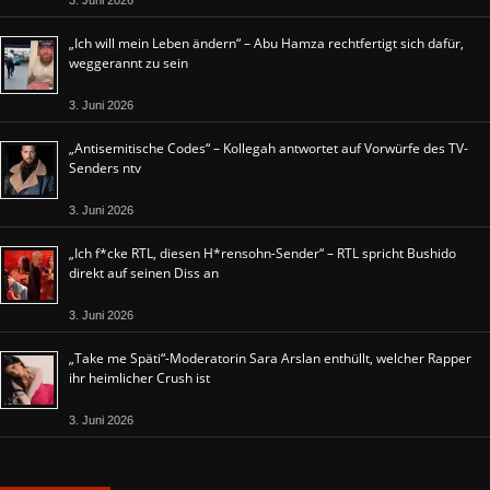
3. Juni 2026
„Ich will mein Leben ändern“ – Abu Hamza rechtfertigt sich dafür,
weggerannt zu sein
3. Juni 2026
„Antisemitische Codes“ – Kollegah antwortet auf Vorwürfe des TV-
Senders ntv
3. Juni 2026
„Ich f*cke RTL, diesen H*rensohn-Sender“ – RTL spricht Bushido
direkt auf seinen Diss an
3. Juni 2026
„Take me Späti“-Moderatorin Sara Arslan enthüllt, welcher Rapper
ihr heimlicher Crush ist
3. Juni 2026