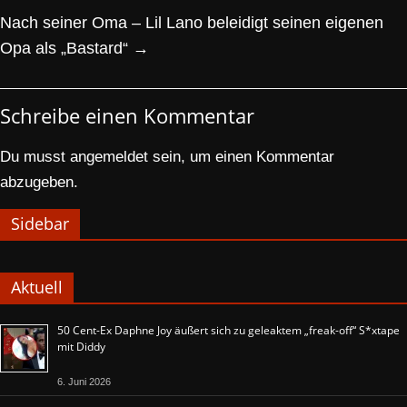
Nach seiner Oma – Lil Lano beleidigt seinen eigenen
Opa als „Bastard“
→
Schreibe einen Kommentar
Du musst
angemeldet
sein, um einen Kommentar
abzugeben.
Sidebar
Aktuell
50 Cent-Ex Daphne Joy äußert sich zu geleaktem „freak-off“ S*xtape
mit Diddy
6. Juni 2026