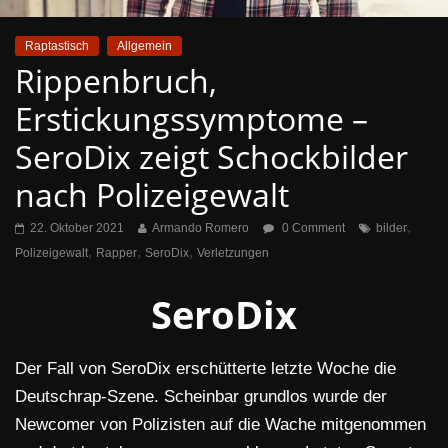
Raptastisch
Allgemein
Rippenbruch,
Erstickungssymptome –
SeroDix zeigt Schockbilder
nach Polizeigewalt
,
22. Oktober 2021
Armando Romero
0 Comment
bilder
,
,
,
Polizeigewalt
Rapper
SeroDix
Verletzungen
SeroDix
Der Fall von SeroDix erschütterte letzte Woche die
Deutschrap-Szene. Scheinbar grundlos wurde der
Newcomer von Polizisten auf die Wache mitgenommen