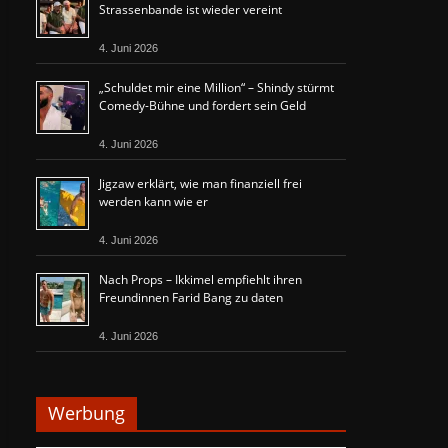
Strassenbande ist wieder vereint
4. Juni 2026
„Schuldet mir eine Million“ – Shindy stürmt
Comedy-Bühne und fordert sein Geld
4. Juni 2026
Jigzaw erklärt, wie man finanziell frei
werden kann wie er
4. Juni 2026
Nach Props – Ikkimel empfiehlt ihren
Freundinnen Farid Bang zu daten
4. Juni 2026
Werbung