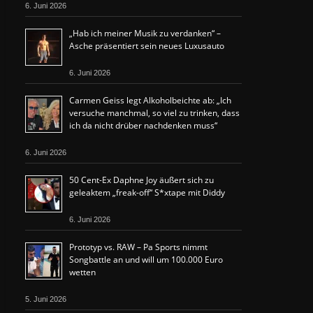
6. Juni 2026
„Hab ich meiner Musik zu verdanken“ –
Asche präsentiert sein neues Luxusauto
6. Juni 2026
Carmen Geiss legt Alkoholbeichte ab: „Ich
versuche manchmal, so viel zu trinken, dass
ich da nicht drüber nachdenken muss“
6. Juni 2026
50 Cent-Ex Daphne Joy äußert sich zu
geleaktem „freak-off“ S*xtape mit Diddy
6. Juni 2026
Prototyp vs. RAW – Pa Sports nimmt
Songbattle an und will um 100.000 Euro
wetten
5. Juni 2026