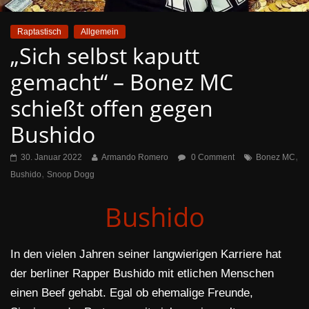
Raptastisch
Allgemein
„Sich selbst kaputt
gemacht“ – Bonez MC
schießt offen gegen
Bushido
,
30. Januar 2022
Armando Romero
0 Comment
Bonez MC
,
Bushido
Snoop Dogg
Bushido
In den vielen Jahren seiner langwierigen Karriere hat
der berliner Rapper Bushido mit etlichen Menschen
einen Beef gehabt. Egal ob ehemalige Freunde,