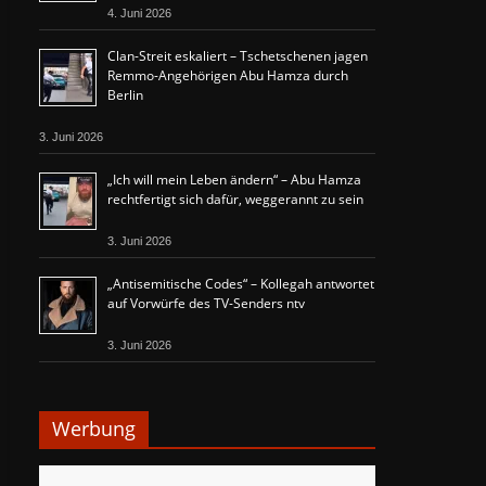
4. Juni 2026
Clan-Streit eskaliert – Tschetschenen jagen
Remmo-Angehörigen Abu Hamza durch
Berlin
3. Juni 2026
„Ich will mein Leben ändern“ – Abu Hamza
rechtfertigt sich dafür, weggerannt zu sein
3. Juni 2026
„Antisemitische Codes“ – Kollegah antwortet
auf Vorwürfe des TV-Senders ntv
3. Juni 2026
Werbung