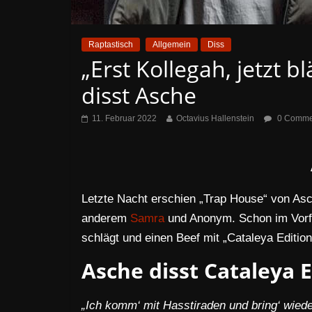
Raptastisch
Allgemein
Diss
„Erst Kollegah, jetzt 
disst Asche
11. Februar 2022
Octavius Hallenstein
0 Comme
Letzte Nacht erschien „Trap House“ von Asc
anderem
Samra
und Anonym. Schon im Vorfe
schlägt und einen Beef mit „Cataleya Edition“ 
Asche disst Cataleya E
„Ich komm‘ mit Hasstiraden und bring‘ wiede