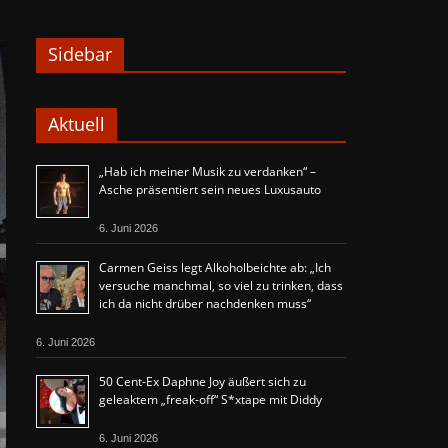
Sidebar
Aktuell
„Hab ich meiner Musik zu verdanken“ –
Asche präsentiert sein neues Luxusauto
6. Juni 2026
Carmen Geiss legt Alkoholbeichte ab: „Ich
versuche manchmal, so viel zu trinken, dass
ich da nicht drüber nachdenken muss“
6. Juni 2026
50 Cent-Ex Daphne Joy äußert sich zu
geleaktem „freak-off“ S*xtape mit Diddy
6. Juni 2026