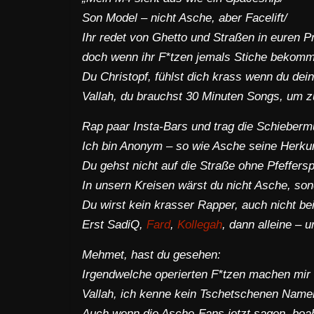
Son Model – nicht Asche, aber Facelift/
Ihr redet von Ghetto und Straßen in euren 
doch wenn ihr F*tzen jemals Stiche bekomm
Du Christopf, fühlst dich krass wenn du dei
Vallah, du brauchst 30 Minuten Songs, um zu
Rap paar Insta-Bars und trag die Schieberm
Ich bin Anonym – so wie Asche seine Herku
Du gehst nicht auf die Straße ohne Pfeffer
In unsern Kreisen wärst du nicht Asche, so
Du wirst kein krasser Rapper, auch nicht b
Erst SadiQ,
Fard
,
Kollegah
, dann alleine – u
Mehmet, hast du gesehen:
Irgendwelche operierten F*tzen machen mir 
Vallah, ich kenne kein Tschetschenen Name
Auch wenn die Asche-Fans jetzt sagen, boah