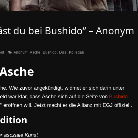
bläst du bei Bushido“ – Anonym
,
,
,
,
nt
Anonym
Asche
Bushido
Diss
Kollegah
Asche
he. Wie zuvor angekündigt, widmet er sich darin unter
ld war klar, dass Asche sich auf die Seite von
Bushido
eröffnen will. Jetzt macht er die Allianz mit EGJ offiziell.
dition
r asoziale Kunst