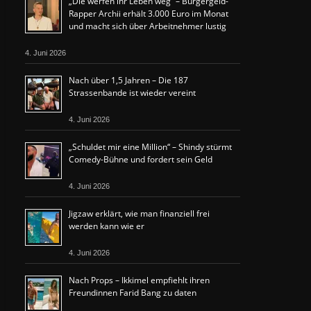
„Die werfen ihr Leben weg“ – Bürgergeld-
Rapper Archii erhält 3.000 Euro im Monat
und macht sich über Arbeitnehmer lustig
4. Juni 2026
Nach über 1,5 Jahren – Die 187
Strassenbande ist wieder vereint
4. Juni 2026
„Schuldet mir eine Million“ – Shindy stürmt
Comedy-Bühne und fordert sein Geld
4. Juni 2026
Jigzaw erklärt, wie man finanziell frei
werden kann wie er
4. Juni 2026
Nach Props – Ikkimel empfiehlt ihren
Freundinnen Farid Bang zu daten