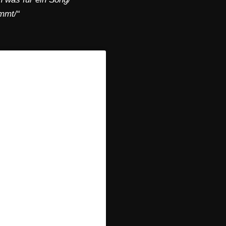
mmt/“