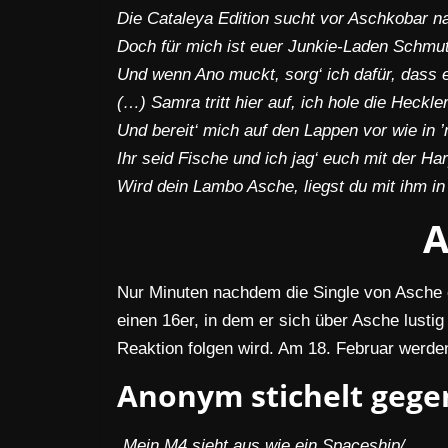
Die Cataleya Edition sucht vor Aschkobar n
Doch für mich ist euer Junkie-Laden Schmu
Und wenn Ano muckt, sorg‘ ich dafür, dass
(…) Samra tritt hier auf, ich hole die Heckle
Und bereit‘ mich auf den Lappen vor wie in 
Ihr seid Fische und ich jag‘ euch mit der Ha
Wird dein Lambo Asche, liegst du mit ihm in
Nur Minuten nachdem die Single von Asche o
einen 16er, in dem er sich über Asche lusti
Reaktion folgen wird. Am 18. Februar werde
Anonym stichelt gege
„Mein M4 sieht aus wie ein Spaceship/