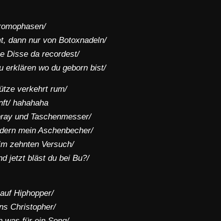
Promophasen/
t, dann nur von Botoxnadeln/
ne Disse da recordest/
 erklären wo du geborn bist/
ütze verkehrt rum/
nft/ hahahaha
spray und Taschenmesser/
ndern mein Aschenbecher/
eim zehnten Versuch/
nd jetzt bläst du bei Bu?/
auf Hiphopper/
ns Christopher/
 was für ein Song/