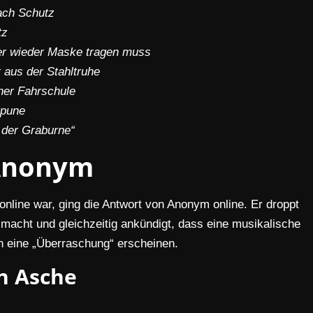
ach Schutz
tz
 er wieder Maske tragen muss
r aus der Stahltruhe
’ner Fahrschule
rpune
 der Graburne“
Anonym
nline war, ging die Antwort von Anonym online. Er droppt
g macht und gleichzeitig ankündigt, dass eine musikalische
n eine „Überraschung“ erscheinen.
n Asche