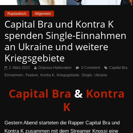
Raptastisch
Allgemein
Capital Bra und Kontra K
spenden Single-Einnahmen
an Ukraine und weitere
Kriegsgebiete
,
2. März 2022
Octavius Hallenstein
0 Comment
Capital Bra
,
,
,
,
,
Einnahmen
Feature
Kontra K
Kriegsgebiete
Single
Ukraine
Capital Bra
&
Kontra
K
Gestern Abend starteten die Rapper Capital Bra und
Kontra K zusammen mit dem Streamer Knossi eine