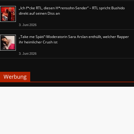
„Ich f*cke RTL, diesen H*rensohn-Sender“ – RTL spricht Bushido
direkt auf seinen Diss an
3. Juni 2026
„Take me Späti“-Moderatorin Sara Arslan enthüllt, welcher Rapper
ihr heimlicher Crush ist
3. Juni 2026
Werbung