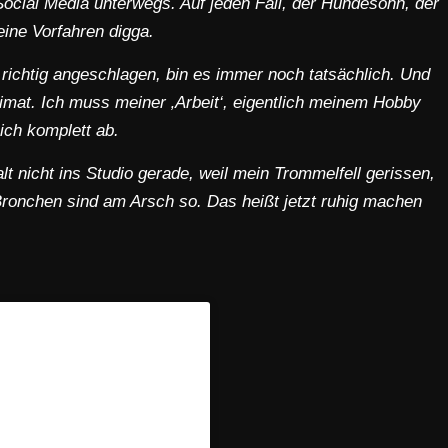
f Social Media unterwegs. Auf jeden Fall, der Hundesohn, der
eine Vorfahren digga.
ar richtig angeschlagen, bin es immer noch tatsächlich.
Und
Heimat. Ich muss meiner ‚Arbeit‘, eigentlich meinem Hobby
ich komplett ab.
lt nicht ins Studio gerade, weil mein Trommelfell gerissen,
 Bronchen sind am Arsch so. Das heißt jetzt ruhig machen