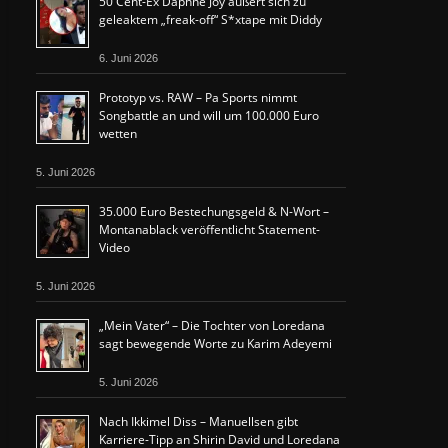
50 Cent-Ex Daphne Joy äußert sich zu
geleaktem „freak-off“ S*xtape mit Diddy
6. Juni 2026
Prototyp vs. RAW – Pa Sports nimmt
Songbattle an und will um 100.000 Euro
wetten
5. Juni 2026
35.000 Euro Bestechungsgeld & N-Wort –
Montanablack veröffentlicht Statement-
Video
5. Juni 2026
„Mein Vater“ – Die Tochter von Loredana
sagt bewegende Worte zu Karim Adeyemi
5. Juni 2026
Nach Ikkimel Diss – Manuellsen gibt
Karriere-Tipp an Shirin David und Loredana