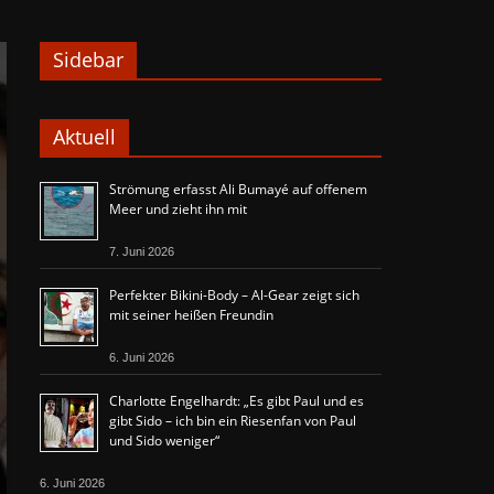
Sidebar
Aktuell
Strömung erfasst Ali Bumayé auf offenem
Meer und zieht ihn mit
7. Juni 2026
Perfekter Bikini-Body – Al-Gear zeigt sich
mit seiner heißen Freundin
6. Juni 2026
Charlotte Engelhardt: „Es gibt Paul und es
gibt Sido – ich bin ein Riesenfan von Paul
und Sido weniger“
6. Juni 2026