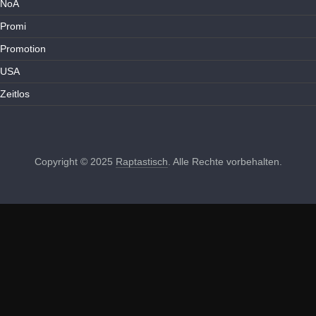
NoA
Promi
Promotion
USA
Zeitlos
Copyright © 2025
Raptastisch
. Alle Rechte vorbehalten.