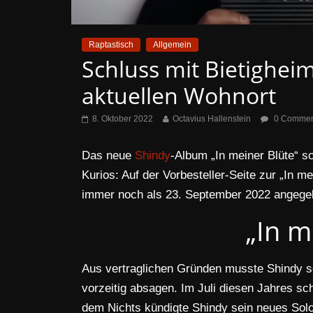
Raptastisch
Allgemein
Schluss mit Bietigheim
aktuellen Wohnort
8. Oktober 2022
Octavius Hallenstein
0 Commen
Das neue
Shindy
-Album „In meiner Blüte“ so
Kurios: Auf der Vorbesteller-Seite zur „In m
immer noch als 23. September 2022 angege
„In m
Aus vertraglichen Gründen musste Shindy s
vorzeitig absagen. Im Juli diesen Jahres sc
dem Nichts kündigte Shindy sein neues Solo-