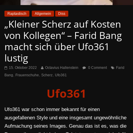
Raptastisch
Allgemein
Diss
„Kleiner Scherz auf Kosten
von Kollegen“ – Farid Bang
macht sich über Ufo361
lustig
15. Oktober 2022
Octavius Hallenstein
0 Comment
Farid
,
,
,
Bang
Frauenschuhe
Scherz
Ufo361
Ufo361
Ufo361 war schon immer bekannt für einen
ausgefallenen Style und eine insgesamt ungewöhnliche
Aufmachung seines Images. Genau das ist es, was die