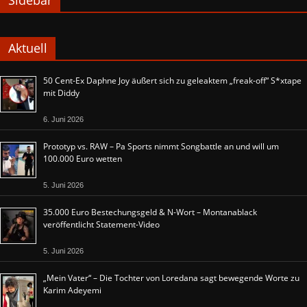
Sidebar
Aktuell
50 Cent-Ex Daphne Joy äußert sich zu geleaktem „freak-off“ S*xtape
mit Diddy
6. Juni 2026
Prototyp vs. RAW – Pa Sports nimmt Songbattle an und will um
100.000 Euro wetten
5. Juni 2026
35.000 Euro Bestechungsgeld & N-Wort – Montanablack
veröffentlicht Statement-Video
5. Juni 2026
„Mein Vater“ – Die Tochter von Loredana sagt bewegende Worte zu
Karim Adeyemi