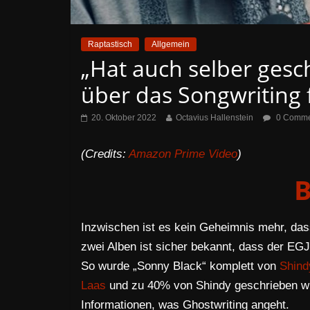
Raptastisch
Allgemein
„Hat auch selber gesc
über das Songwriting 
20. Oktober 2022
Octavius Hallenstein
0 Comme
(Credits:
Amazon Prime Video
)
B
Inzwischen ist es kein Geheimnis mehr, das
zwei Alben ist sicher bekannt, dass der EGJ
So wurde „Sonny Black“ komplett von
Shind
Laas
und zu 40% von Shindy geschrieben wur
Informationen, was Ghostwriting angeht.