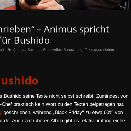
hrieben“ – Animus spricht
für Bushido
,
,
,
,
nt
Animus
Bushido
Ghostwriter
Songwriting
Texte geschrieben
ushido
s Bushido seine Texte nicht selbst schreibt. Zumindest von
-Chef praktisch kein Wort zu den Texten beigetragen hat.
y
geschrieben, während „Black Friday“ zu etwa 60% von
de. Auch zu früheren Alben gibt es relativ umfangreiche