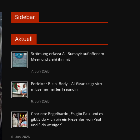
Sidebar
Aktuell
Strömung erfasst Ali Bumayé auf offenem
Meer und zieht ihn mit
7. Juni 2026
Perfekter Bikini-Body – Al-Gear zeigt sich
mit seiner heißen Freundin
6. Juni 2026
Charlotte Engelhardt: „Es gibt Paul und es
gibt Sido – ich bin ein Riesenfan von Paul
und Sido weniger“
6. Juni 2026