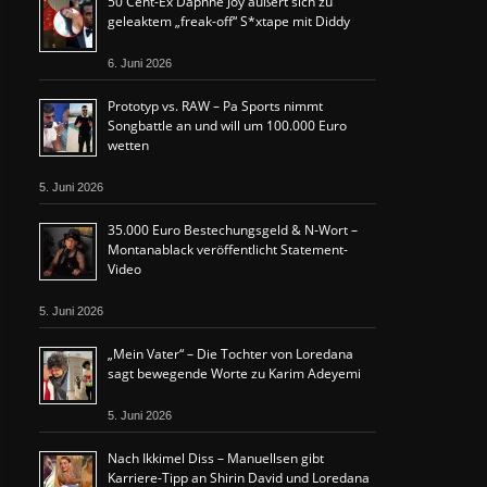
50 Cent-Ex Daphne Joy äußert sich zu
geleaktem „freak-off“ S*xtape mit Diddy
6. Juni 2026
Prototyp vs. RAW – Pa Sports nimmt
Songbattle an und will um 100.000 Euro
wetten
5. Juni 2026
35.000 Euro Bestechungsgeld & N-Wort –
Montanablack veröffentlicht Statement-
Video
5. Juni 2026
„Mein Vater“ – Die Tochter von Loredana
sagt bewegende Worte zu Karim Adeyemi
5. Juni 2026
Nach Ikkimel Diss – Manuellsen gibt
Karriere-Tipp an Shirin David und Loredana