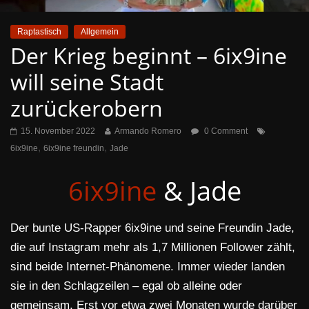
Raptastisch
Allgemein
Der Krieg beginnt – 6ix9ine
will seine Stadt
zurückerobern
15. November 2022
Armando Romero
0 Comment
,
,
6ix9ine
6ix9ine freundin
Jade
6ix9ine
& Jade
Der bunte US-Rapper 6ix9ine und seine Freundin Jade,
die auf Instagram mehr als 1,7 Millionen Follower zählt,
sind beide Internet-Phänomene. Immer wieder landen
sie in den Schlagzeilen – egal ob alleine oder
gemeinsam. Erst vor etwa zwei Monaten wurde darüber