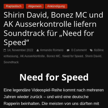
Raptastisch
Allgemein
Ankündigung
Shirin David, Bonez MC und
AK Ausserkontrolle liefern
Soundtrack für „Need for
Speed“
14. November 2022
Armando Romero
0 Comment
6ix9ine
,
,
,
,
,
entlassung
AK Ausserkontrolle
Bonez MC
Need for Speed
Shirin David
Soundtrack
Need for Speed
Eine legendäre Videospiel-Reihe kommt nach mehreren
Jahren wieder zurück – und wird eine deutsche
Rapperin beinhalten. Die meisten von uns dürften mit