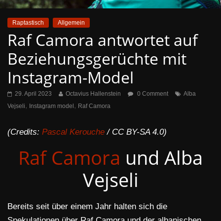
Raptastisch
Allgemein
Raf Camora antwortet auf
Beziehungsgerüchte mit
Instagram-Model
29. April 2023
Octavius Hallenstein
0 Comment
Alba
,
,
Vejseli
Instagram model
Raf Camora
(Credits:
Pascal Kerouche
/ CC BY-SA 4.0)
Raf Camora
und Alba
Vejseli
Bereits seit über einem Jahr halten sich die
Spekulationen über Raf Camora und der albanischen