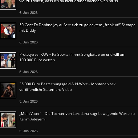
viel zu trinken, dass ich da nicht drüber nachdenken muss“
6. Juni 2026
50 Cent-Ex Daphne Joy äußert sich zu geleaktem „freak-off“ S*xtape
mit Diddy
6. Juni 2026
Prototyp vs. RAW – Pa Sports nimmt Songbattle an und will um
100.000 Euro wetten
5. Juni 2026
35.000 Euro Bestechungsgeld & N-Wort – Montanablack
veröffentlicht Statement-Video
5. Juni 2026
„Mein Vater“ – Die Tochter von Loredana sagt bewegende Worte zu
Karim Adeyemi
5. Juni 2026