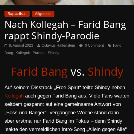
Raptastisch
Allgemein
Nach Kollegah – Farid Bang
rappt Shindy-Parodie
8. August 2023
Octavius Hallenstein
0 Comment
Farid
,
,
,
Bang
Kollegah
Parodie
Shindy
Farid Bang
vs.
Shindy
Auf seinem Disstrack „Free Spirit“ teilte Shindy neben
Kollegah
auch gegen Farid Bang aus. Viele Fans warten
seitdem gespannt auf eine gemeinsame Antwort von
„Boss und Banger“. Vergangene Woche stand dann
aber erstmal nur Farid Bang im Fokus – denn Shindy
leakte den vermeidlichen Intro-Song „Allein gegen Alle“