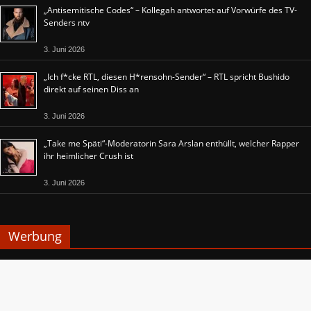
„Antisemitische Codes“ – Kollegah antwortet auf Vorwürfe des TV-
Senders ntv
3. Juni 2026
„Ich f*cke RTL, diesen H*rensohn-Sender“ – RTL spricht Bushido
direkt auf seinen Diss an
3. Juni 2026
„Take me Späti“-Moderatorin Sara Arslan enthüllt, welcher Rapper
ihr heimlicher Crush ist
3. Juni 2026
Werbung