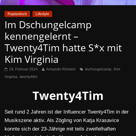
Raptastisch
Lifestyle
Im Dschungelcamp
kennengelernt –
Twenty4Tim hatte S*x mit
Kim Virginia
,
19. Februar 2024
Armando Romero
dschungelcamp
Kim
,
Virginia
twenty4tim
Twenty4Tim
Seit rund 2 Jahren ist der Influencer Twenty4Tim in der
Musikszene aktiv. Als Zögling von Katja Krasavice
konnte sich der 23-Jährige mit teils zweifelhaften