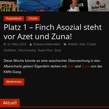
Raptastisch
Charts
Platz 1 – Finch Asozial steht
vor Azet und Zuna!
,
,
,
14. März 2019
Octavius Hallenstein
Abfahrt
Azet
Charts
,
,
,
Dorfdisko
Finch Asozial
Super Plus
Zuna
Diese Woche könnte es eine waschechte Überraschung in den
Albencharts geben! Eigentlich stehen mit
Azet
und
Zuna
von der
KMN-Gang
Weiterlesen
Aktuell